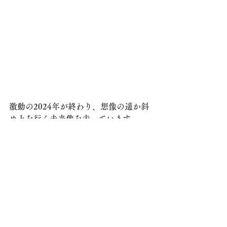
激動の2024年が終わり、想像の遥か斜
め上を行く未来像を走っています。
少しは年輪を重ねた大人なベースプレ
イができて来たのかなって思う瞬間も
あり、またまだ必死で埋めるべきブラ
ンクは多々あり。と息つく間もなく
日々が過ぎ去ります。
新しい音楽が生まれるたび、その瞬間
に音を出してる人にだけ得られる感動
や高なる感情を感じられるのが生きて