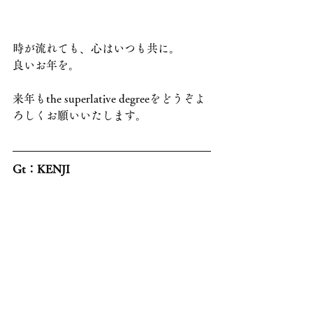
時が流れても、心はいつも共に。
良いお年を。
来年もthe superlative degreeをどうぞよ
ろしくお願いいたします。
Gt：KENJI