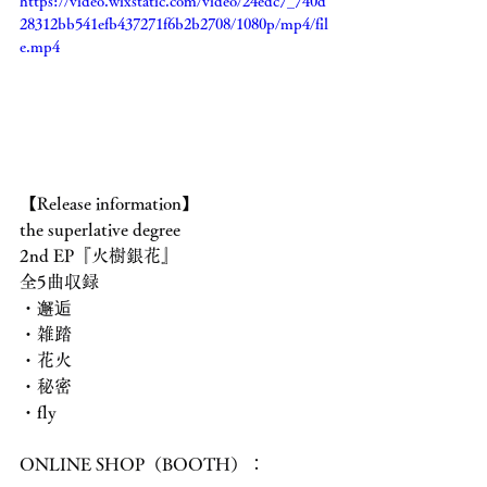
https://video.wixstatic.com/video/24edc7_740d
28312bb541efb437271f6b2b2708/1080p/mp4/fil
e.mp4
【Release information】
the superlative degree
2nd EP『火樹銀花』
全5曲収録
・邂逅
・雑踏
・花火
・秘密
・fly
ONLINE SHOP（BOOTH）：