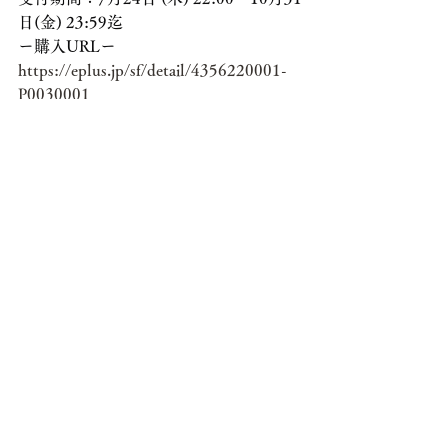
日(金) 23:59迄
ー購入URLー
https://eplus.jp/sf/detail/4356220001-
P0030001
◼️入場順
① e+一般発売前売りNo.1~
②当日券(soldの場合は販売いたしませ
ん)
※予約はe+のみとなります
7th Avenue電話予約 / バンド予約はご
ざいません
【お問合せ】
yokohama 7th AVENUE
tel：045-641-2484
HP：
https://www2.big.or.jp/~7th/contents.ht