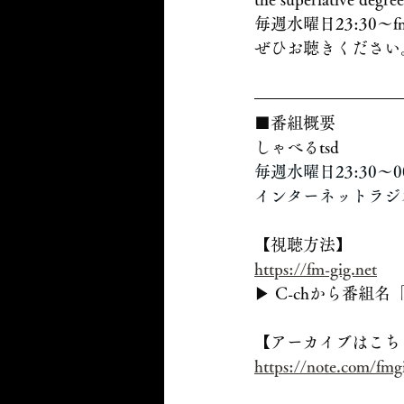
毎週水曜日23:30
ぜひお聴きください
■番組概要
しゃべるtsd
毎週水曜日23:30～0
インターネットラジオ
【視聴方法】
https://fm-gig.net
▶ C-chから番組名
【アーカイブはこち
https://note.com/fm